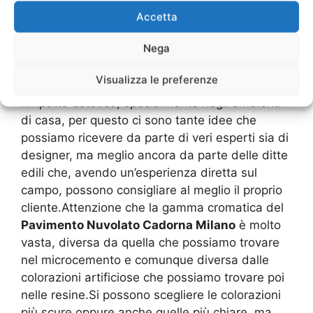
Milano
è quello che riguarda il bagno,
Accetta
ovviamente ci deve essere sempre un contrasto
Nega
con le pareti. Si ha quindi poi una
contrapposizione che è sicuramente molto bella
Visualizza le preferenze
e particolare.Alla fine è importante valutare
l’impatto estetico, specialmente negli ambienti
di casa, per questo ci sono tante idee che
possiamo ricevere da parte di veri esperti sia di
designer, ma meglio ancora da parte delle ditte
edili che, avendo un’esperienza diretta sul
campo, possono consigliare al meglio il proprio
cliente.Attenzione che la gamma cromatica del
Pavimento Nuvolato Cadorna Milano
è molto
vasta, diversa da quella che possiamo trovare
nel microcemento e comunque diversa dalle
colorazioni artificiose che possiamo trovare poi
nelle resine.Si possono scegliere le colorazioni
più scure oppure anche quelle più chiare, ma