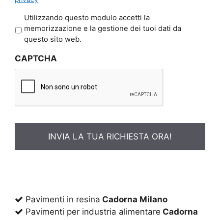
P
Utilizzando questo modulo accetti la
r
memorizzazione e la gestione dei tuoi dati da
i
questo sito web.
v
CAPTCHA
a
c
y
*
Pavimenti in resina
Cadorna Milano
Pavimenti per industria alimentare
Cadorna