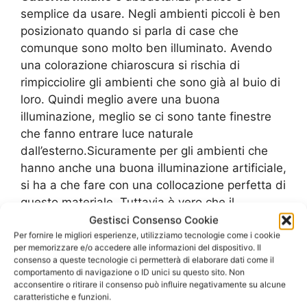
semplice da usare. Negli ambienti piccoli è ben
posizionato quando si parla di case che
comunque sono molto ben illuminato. Avendo
una colorazione chiaroscura si rischia di
rimpicciolire gli ambienti che sono già al buio di
loro. Quindi meglio avere una buona
illuminazione, meglio se ci sono tante finestre
che fanno entrare luce naturale
dall’esterno.Sicuramente per gli ambienti che
hanno anche una buona illuminazione artificiale,
si ha a che fare con una collocazione perfetta di
questo materiale. Tuttavia è vero che il
Pavimento Nuvolato Cadorna Milano
si trova
Gestisci Consenso Cookie
perfettamente posizionato in ambienti che sono
Per fornire le migliori esperienze, utilizziamo tecnologie come i cookie
per memorizzare e/o accedere alle informazioni del dispositivo. Il
molto grandi, avendo quindi un aspetto che
consenso a queste tecnologie ci permetterà di elaborare dati come il
possa contrastare con le colorazioni delle pareti
comportamento di navigazione o ID unici su questo sito. Non
acconsentire o ritirare il consenso può influire negativamente su alcune
bianche. Altro ambiente che ha una certa
caratteristiche e funzioni.
eleganza con un
Pavimento Nuvolato Cadorna